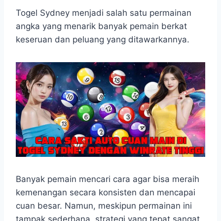
h
a
e
e
k
i
h
a
c
s
l
y
n
a
Togel Sydney menjadi salah satu permainan
t
e
s
e
p
e
r
angka yang menarik banyak pemain berkat
s
b
e
g
e
e
keseruan dan peluang yang ditawarkannya.
A
o
n
r
p
o
g
a
p
k
e
m
r
Banyak pemain mencari cara agar bisa meraih
kemenangan secara konsisten dan mencapai
cuan besar. Namun, meskipun permainan ini
tampak sederhana, strategi yang tepat sangat