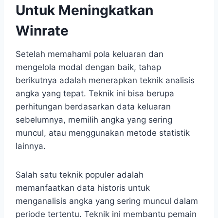
Untuk Meningkatkan
Winrate
Setelah memahami pola keluaran dan
mengelola modal dengan baik, tahap
berikutnya adalah menerapkan teknik analisis
angka yang tepat. Teknik ini bisa berupa
perhitungan berdasarkan data keluaran
sebelumnya, memilih angka yang sering
muncul, atau menggunakan metode statistik
lainnya.
Salah satu teknik populer adalah
memanfaatkan data historis untuk
menganalisis angka yang sering muncul dalam
periode tertentu. Teknik ini membantu pemain