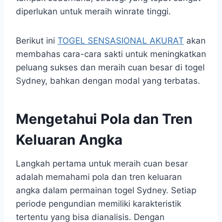
diperlukan untuk meraih winrate tinggi.
Berikut ini
TOGEL SENSASIONAL AKURAT
akan
membahas cara-cara sakti untuk meningkatkan
peluang sukses dan meraih cuan besar di togel
Sydney, bahkan dengan modal yang terbatas.
Mengetahui Pola dan Tren
Keluaran Angka
Langkah pertama untuk meraih cuan besar
adalah memahami pola dan tren keluaran
angka dalam permainan togel Sydney. Setiap
periode pengundian memiliki karakteristik
tertentu yang bisa dianalisis. Dengan