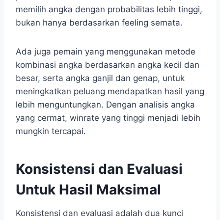
memilih angka dengan probabilitas lebih tinggi,
bukan hanya berdasarkan feeling semata.
Ada juga pemain yang menggunakan metode
kombinasi angka berdasarkan angka kecil dan
besar, serta angka ganjil dan genap, untuk
meningkatkan peluang mendapatkan hasil yang
lebih menguntungkan. Dengan analisis angka
yang cermat, winrate yang tinggi menjadi lebih
mungkin tercapai.
Konsistensi dan Evaluasi
Untuk Hasil Maksimal
Konsistensi dan evaluasi adalah dua kunci