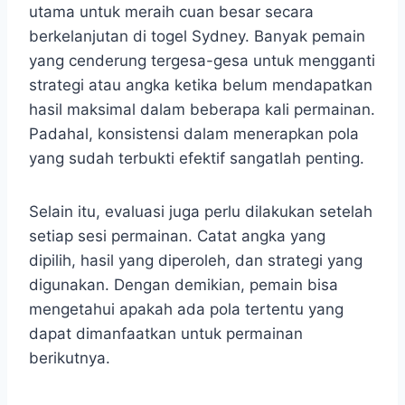
utama untuk meraih cuan besar secara
berkelanjutan di togel Sydney. Banyak pemain
yang cenderung tergesa-gesa untuk mengganti
strategi atau angka ketika belum mendapatkan
hasil maksimal dalam beberapa kali permainan.
Padahal, konsistensi dalam menerapkan pola
yang sudah terbukti efektif sangatlah penting.
Selain itu, evaluasi juga perlu dilakukan setelah
setiap sesi permainan. Catat angka yang
dipilih, hasil yang diperoleh, dan strategi yang
digunakan. Dengan demikian, pemain bisa
mengetahui apakah ada pola tertentu yang
dapat dimanfaatkan untuk permainan
berikutnya.