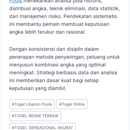
Pools
menekankan analisa pola historis,
distribusi angka, teknik eliminasi, data statistik,
dan manajemen risiko. Pendekatan sistematis
ini membantu pemain membuat keputusan
angka lebih terukur dan rasional.
Dengan konsistensi dan disiplin dalam
penerapan metode penyaringan, peluang untuk
menyusun kombinasi angka yang optimal
meningkat. Strategi berbasis data dan analisa
ini memberikan dasar kuat bagi setiap
keputusan yang diambil.
Post
#
Togel Libanon Pools
#
Togel Online
Tags:
#
TOGEL RESMI TERBAIK
#
TOGEL SENSASIONAL AKURAT