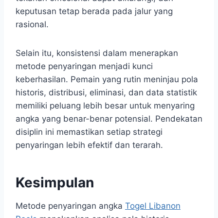
keputusan tetap berada pada jalur yang
rasional.
Selain itu, konsistensi dalam menerapkan
metode penyaringan menjadi kunci
keberhasilan. Pemain yang rutin meninjau pola
historis, distribusi, eliminasi, dan data statistik
memiliki peluang lebih besar untuk menyaring
angka yang benar-benar potensial. Pendekatan
disiplin ini memastikan setiap strategi
penyaringan lebih efektif dan terarah.
Kesimpulan
Metode penyaringan angka
Togel Libanon