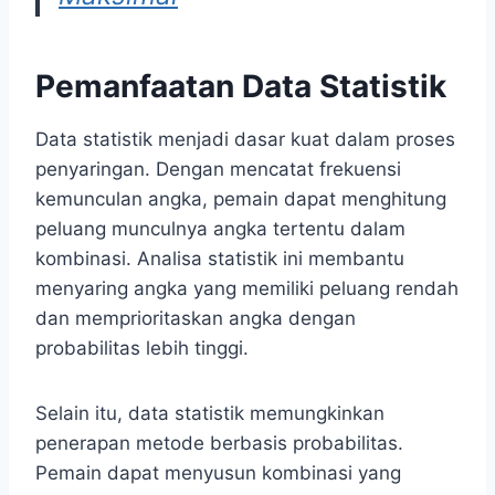
Pemanfaatan Data Statistik
Data statistik menjadi dasar kuat dalam proses
penyaringan. Dengan mencatat frekuensi
kemunculan angka, pemain dapat menghitung
peluang munculnya angka tertentu dalam
kombinasi. Analisa statistik ini membantu
menyaring angka yang memiliki peluang rendah
dan memprioritaskan angka dengan
probabilitas lebih tinggi.
Selain itu, data statistik memungkinkan
penerapan metode berbasis probabilitas.
Pemain dapat menyusun kombinasi yang