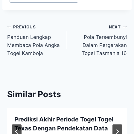
Post
PREVIOUS
NEXT
Panduan Lengkap
Pola Tersembunyi
navigation
Membaca Pola Angka
Dalam Pergerakan
Togel Kamboja
Togel Tasmania 16
Similar Posts
Prediksi Akhir Periode Togel Togel
Texas Dengan Pendekatan Data