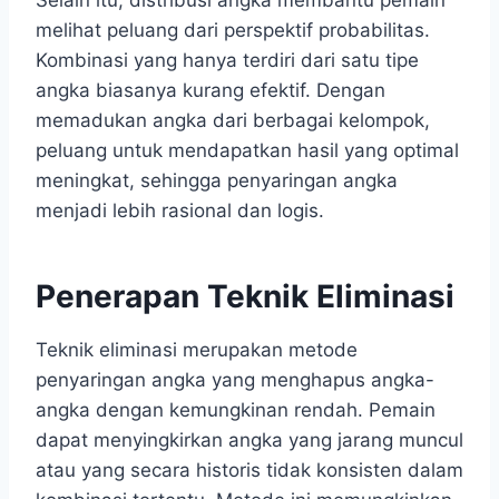
Selain itu, distribusi angka membantu pemain
melihat peluang dari perspektif probabilitas.
Kombinasi yang hanya terdiri dari satu tipe
angka biasanya kurang efektif. Dengan
memadukan angka dari berbagai kelompok,
peluang untuk mendapatkan hasil yang optimal
meningkat, sehingga penyaringan angka
menjadi lebih rasional dan logis.
Penerapan Teknik Eliminasi
Teknik eliminasi merupakan metode
penyaringan angka yang menghapus angka-
angka dengan kemungkinan rendah. Pemain
dapat menyingkirkan angka yang jarang muncul
atau yang secara historis tidak konsisten dalam