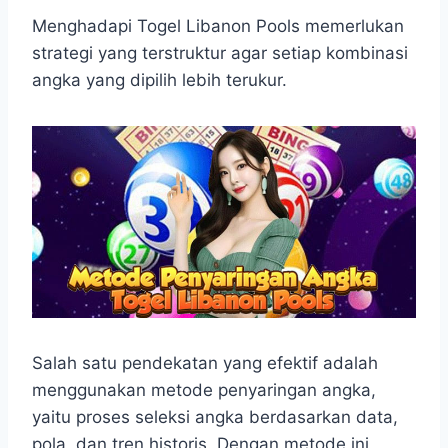
h
a
e
e
k
i
h
a
c
s
l
y
n
a
Menghadapi Togel Libanon Pools memerlukan
t
e
s
e
p
e
r
strategi yang terstruktur agar setiap kombinasi
s
b
e
g
e
e
angka yang dipilih lebih terukur.
A
o
n
r
p
o
g
a
p
k
e
m
r
Salah satu pendekatan yang efektif adalah
menggunakan metode penyaringan angka,
yaitu proses seleksi angka berdasarkan data,
pola, dan tren historis. Dengan metode ini,