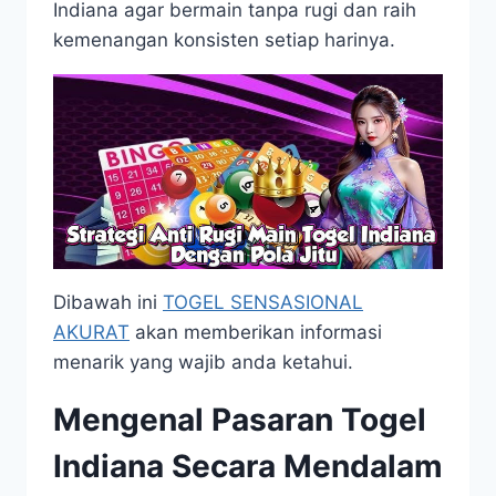
Indiana agar bermain tanpa rugi dan raih
kemenangan konsisten setiap harinya.
Dibawah ini
TOGEL SENSASIONAL
AKURAT
akan memberikan informasi
menarik yang wajib anda ketahui.
Mengenal Pasaran Togel
Indiana Secara Mendalam