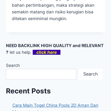
bahan pertimbangan, maka strategi akan
semakin matang dan risiko kerugian bisa
ditekan seminimal mungkin.
NEED BACKLINK HIGH QUALITY and RELEVANT
?
let us help.
click here
Search
Search
Recent Posts
Cara Main Togel China Pools 2D Aman Dan