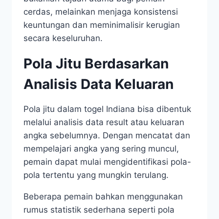
cerdas, melainkan menjaga konsistensi
keuntungan dan meminimalisir kerugian
secara keseluruhan.
Pola Jitu Berdasarkan
Analisis Data Keluaran
Pola jitu dalam togel Indiana bisa dibentuk
melalui analisis data result atau keluaran
angka sebelumnya. Dengan mencatat dan
mempelajari angka yang sering muncul,
pemain dapat mulai mengidentifikasi pola-
pola tertentu yang mungkin terulang.
Beberapa pemain bahkan menggunakan
rumus statistik sederhana seperti pola