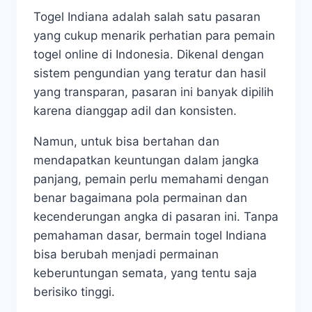
Togel Indiana adalah salah satu pasaran
yang cukup menarik perhatian para pemain
togel online di Indonesia. Dikenal dengan
sistem pengundian yang teratur dan hasil
yang transparan, pasaran ini banyak dipilih
karena dianggap adil dan konsisten.
Namun, untuk bisa bertahan dan
mendapatkan keuntungan dalam jangka
panjang, pemain perlu memahami dengan
benar bagaimana pola permainan dan
kecenderungan angka di pasaran ini. Tanpa
pemahaman dasar, bermain togel Indiana
bisa berubah menjadi permainan
keberuntungan semata, yang tentu saja
berisiko tinggi.