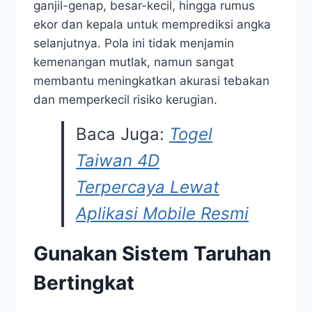
ganjil-genap, besar-kecil, hingga rumus
ekor dan kepala untuk memprediksi angka
selanjutnya. Pola ini tidak menjamin
kemenangan mutlak, namun sangat
membantu meningkatkan akurasi tebakan
dan memperkecil risiko kerugian.
Baca Juga:
Togel
Taiwan 4D
Terpercaya Lewat
Aplikasi Mobile Resmi
Gunakan Sistem Taruhan
Bertingkat