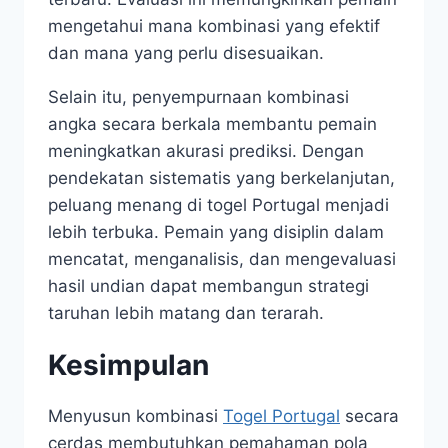
mengetahui mana kombinasi yang efektif
dan mana yang perlu disesuaikan.
Selain itu, penyempurnaan kombinasi
angka secara berkala membantu pemain
meningkatkan akurasi prediksi. Dengan
pendekatan sistematis yang berkelanjutan,
peluang menang di togel Portugal menjadi
lebih terbuka. Pemain yang disiplin dalam
mencatat, menganalisis, dan mengevaluasi
hasil undian dapat membangun strategi
taruhan lebih matang dan terarah.
Kesimpulan
Menyusun kombinasi
Togel Portugal
secara
cerdas membutuhkan pemahaman pola