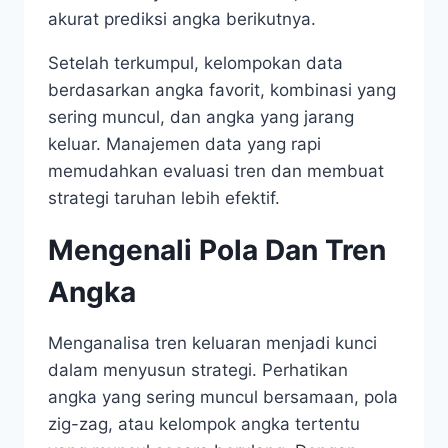
akurat prediksi angka berikutnya.
Setelah terkumpul, kelompokan data
berdasarkan angka favorit, kombinasi yang
sering muncul, dan angka yang jarang
keluar. Manajemen data yang rapi
memudahkan evaluasi tren dan membuat
strategi taruhan lebih efektif.
Mengenali Pola Dan Tren
Angka
Menganalisa tren keluaran menjadi kunci
dalam menyusun strategi. Perhatikan
angka yang sering muncul bersamaan, pola
zig-zag, atau kelompok angka tertentu