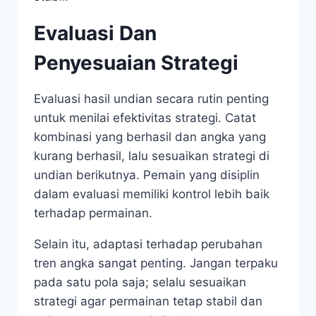
Evaluasi Dan
Penyesuaian Strategi
Evaluasi hasil undian secara rutin penting
untuk menilai efektivitas strategi. Catat
kombinasi yang berhasil dan angka yang
kurang berhasil, lalu sesuaikan strategi di
undian berikutnya. Pemain yang disiplin
dalam evaluasi memiliki kontrol lebih baik
terhadap permainan.
Selain itu, adaptasi terhadap perubahan
tren angka sangat penting. Jangan terpaku
pada satu pola saja; selalu sesuaikan
strategi agar permainan tetap stabil dan