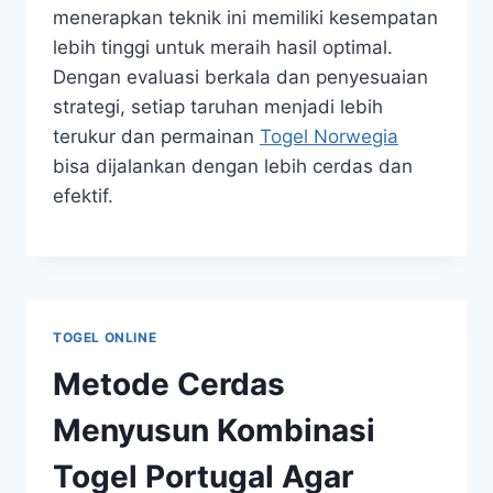
menerapkan teknik ini memiliki kesempatan
lebih tinggi untuk meraih hasil optimal.
Dengan evaluasi berkala dan penyesuaian
strategi, setiap taruhan menjadi lebih
terukur dan permainan
Togel Norwegia
bisa dijalankan dengan lebih cerdas dan
efektif.
TOGEL ONLINE
Metode Cerdas
Menyusun Kombinasi
Togel Portugal Agar