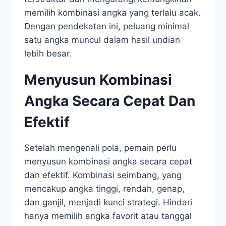
memilih kombinasi angka yang terlalu acak.
Dengan pendekatan ini, peluang minimal
satu angka muncul dalam hasil undian
lebih besar.
Menyusun Kombinasi
Angka Secara Cepat Dan
Efektif
Setelah mengenali pola, pemain perlu
menyusun kombinasi angka secara cepat
dan efektif. Kombinasi seimbang, yang
mencakup angka tinggi, rendah, genap,
dan ganjil, menjadi kunci strategi. Hindari
hanya memilih angka favorit atau tanggal