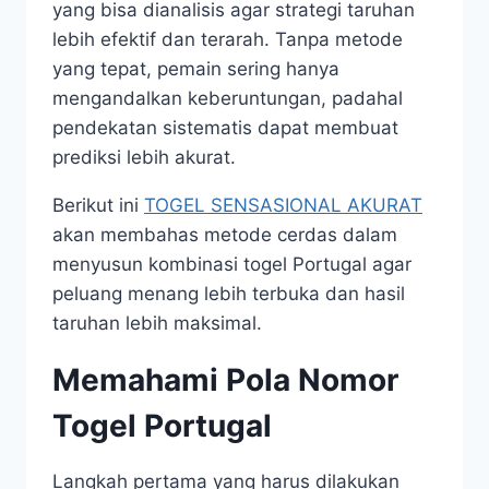
yang bisa dianalisis agar strategi taruhan
lebih efektif dan terarah. Tanpa metode
yang tepat, pemain sering hanya
mengandalkan keberuntungan, padahal
pendekatan sistematis dapat membuat
prediksi lebih akurat.
Berikut ini
TOGEL SENSASIONAL AKURAT
akan membahas metode cerdas dalam
menyusun kombinasi togel Portugal agar
peluang menang lebih terbuka dan hasil
taruhan lebih maksimal.
Memahami Pola Nomor
Togel Portugal
Langkah pertama yang harus dilakukan