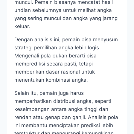
muncul. Pemain biasanya mencatat hasil
undian sebelumnya untuk melihat angka
yang sering muncul dan angka yang jarang
keluar.
Dengan analisis ini, pemain bisa menyusun
strategi pemilihan angka lebih logis.
Mengenali pola bukan berarti bisa
memprediksi secara pasti, tetapi
memberikan dasar rasional untuk
menentukan kombinasi angka.
Selain itu, pemain juga harus
memperhatikan distribusi angka, seperti
keseimbangan antara angka tinggi dan
rendah atau genap dan ganjil. Analisis pola
ini membantu menciptakan prediksi lebih
terstruktur dan mengurangi kemungkinan