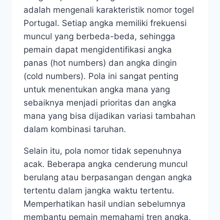
adalah mengenali karakteristik nomor togel
Portugal. Setiap angka memiliki frekuensi
muncul yang berbeda-beda, sehingga
pemain dapat mengidentifikasi angka
panas (hot numbers) dan angka dingin
(cold numbers). Pola ini sangat penting
untuk menentukan angka mana yang
sebaiknya menjadi prioritas dan angka
mana yang bisa dijadikan variasi tambahan
dalam kombinasi taruhan.
Selain itu, pola nomor tidak sepenuhnya
acak. Beberapa angka cenderung muncul
berulang atau berpasangan dengan angka
tertentu dalam jangka waktu tertentu.
Memperhatikan hasil undian sebelumnya
membantu pemain memahami tren angka,