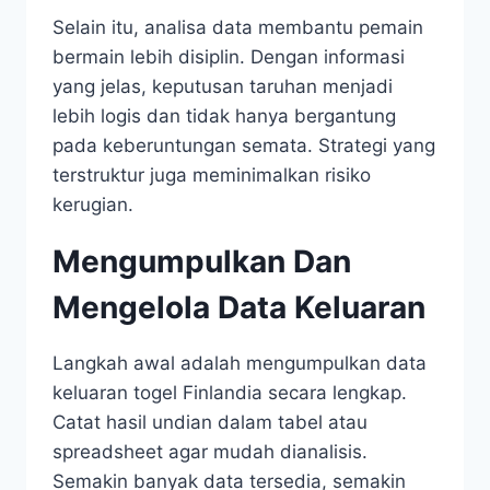
Selain itu, analisa data membantu pemain
bermain lebih disiplin. Dengan informasi
yang jelas, keputusan taruhan menjadi
lebih logis dan tidak hanya bergantung
pada keberuntungan semata. Strategi yang
terstruktur juga meminimalkan risiko
kerugian.
Mengumpulkan Dan
Mengelola Data Keluaran
Langkah awal adalah mengumpulkan data
keluaran togel Finlandia secara lengkap.
Catat hasil undian dalam tabel atau
spreadsheet agar mudah dianalisis.
Semakin banyak data tersedia, semakin