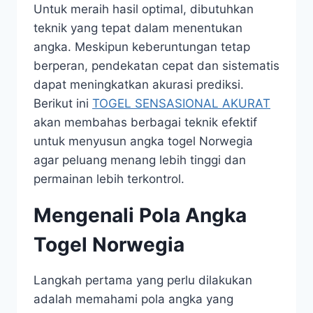
Untuk meraih hasil optimal, dibutuhkan
teknik yang tepat dalam menentukan
angka. Meskipun keberuntungan tetap
berperan, pendekatan cepat dan sistematis
dapat meningkatkan akurasi prediksi.
Berikut ini
TOGEL SENSASIONAL AKURAT
akan membahas berbagai teknik efektif
untuk menyusun angka togel Norwegia
agar peluang menang lebih tinggi dan
permainan lebih terkontrol.
Mengenali Pola Angka
Togel Norwegia
Langkah pertama yang perlu dilakukan
adalah memahami pola angka yang