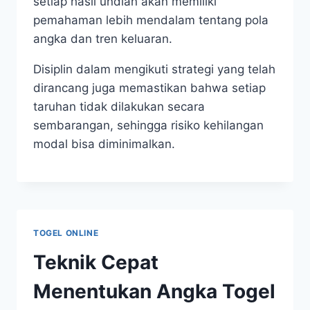
setiap hasil undian akan memiliki
pemahaman lebih mendalam tentang pola
angka dan tren keluaran.
Disiplin dalam mengikuti strategi yang telah
dirancang juga memastikan bahwa setiap
taruhan tidak dilakukan secara
sembarangan, sehingga risiko kehilangan
modal bisa diminimalkan.
TOGEL ONLINE
Teknik Cepat
Menentukan Angka Togel