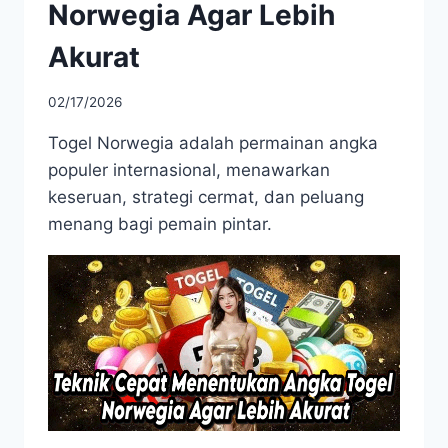
Norwegia Agar Lebih
Akurat
02/17/2026
Togel Norwegia adalah permainan angka
populer internasional, menawarkan
keseruan, strategi cermat, dan peluang
menang bagi pemain pintar.