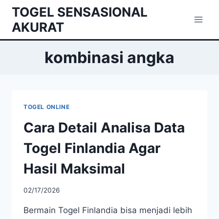
Skip
TOGEL SENSASIONAL
to
AKURAT
content
kombinasi angka
TOGEL ONLINE
Cara Detail Analisa Data
Togel Finlandia Agar
Hasil Maksimal
02/17/2026
Bermain Togel Finlandia bisa menjadi lebih