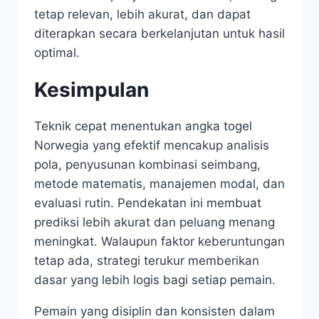
tetap relevan, lebih akurat, dan dapat
diterapkan secara berkelanjutan untuk hasil
optimal.
Kesimpulan
Teknik cepat menentukan angka togel
Norwegia yang efektif mencakup analisis
pola, penyusunan kombinasi seimbang,
metode matematis, manajemen modal, dan
evaluasi rutin. Pendekatan ini membuat
prediksi lebih akurat dan peluang menang
meningkat. Walaupun faktor keberuntungan
tetap ada, strategi terukur memberikan
dasar yang lebih logis bagi setiap pemain.
Pemain yang disiplin dan konsisten dalam