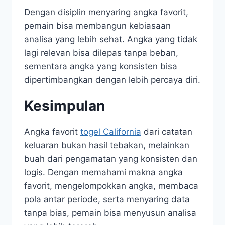
Dengan disiplin menyaring angka favorit,
pemain bisa membangun kebiasaan
analisa yang lebih sehat. Angka yang tidak
lagi relevan bisa dilepas tanpa beban,
sementara angka yang konsisten bisa
dipertimbangkan dengan lebih percaya diri.
Kesimpulan
Angka favorit
togel California
dari catatan
keluaran bukan hasil tebakan, melainkan
buah dari pengamatan yang konsisten dan
logis. Dengan memahami makna angka
favorit, mengelompokkan angka, membaca
pola antar periode, serta menyaring data
tanpa bias, pemain bisa menyusun analisa