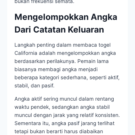
bukan frekuensi semata.
Mengelompokkan Angka
Dari Catatan Keluaran
Langkah penting dalam membaca togel
California adalah mengelompokkan angka
berdasarkan perilakunya. Pemain lama
biasanya membagi angka menjadi
beberapa kategori sederhana, seperti aktif,
stabil, dan pasif.
Angka aktif sering muncul dalam rentang
waktu pendek, sedangkan angka stabil
muncul dengan jarak yang relatif konsisten.
Sementara itu, angka pasif jarang terlihat
tetapi bukan berarti harus diabaikan