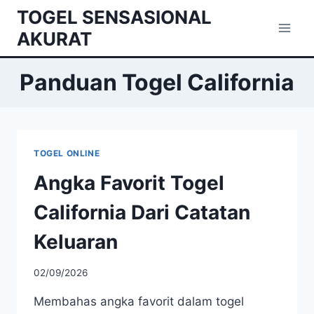
Skip
TOGEL SENSASIONAL
to
AKURAT
content
Panduan Togel California
TOGEL ONLINE
Angka Favorit Togel
California Dari Catatan
Keluaran
02/09/2026
Membahas angka favorit dalam togel