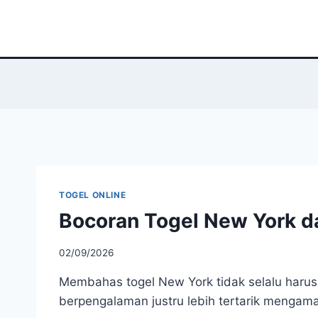
Skip
to
content
TOGEL ONLINE
Bocoran Togel New York da
02/09/2026
Membahas togel New York tidak selalu harus
berpengalaman justru lebih tertarik mengama