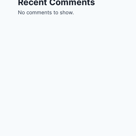
Recent Comments
No comments to show.