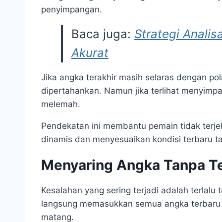
penyimpangan.
Baca juga:
Strategi Analis
Akurat
Jika angka terakhir masih selaras dengan po
dipertahankan. Namun jika terlihat menyimpa
melemah.
Pendekatan ini membantu pemain tidak terje
dinamis dan menyesuaikan kondisi terbaru t
Menyaring Angka Tanpa Te
Kesalahan yang sering terjadi adalah terlalu 
langsung memasukkan semua angka terbaru 
matang.