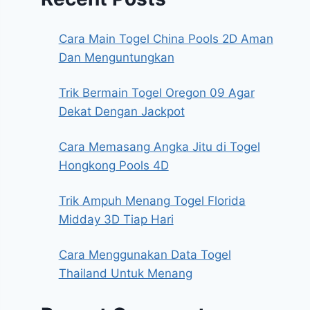
Cara Main Togel China Pools 2D Aman
Dan Menguntungkan
Trik Bermain Togel Oregon 09 Agar
Dekat Dengan Jackpot
Cara Memasang Angka Jitu di Togel
Hongkong Pools 4D
Trik Ampuh Menang Togel Florida
Midday 3D Tiap Hari
Cara Menggunakan Data Togel
Thailand Untuk Menang