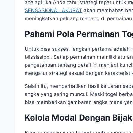
apalagi jika Anda tahu strategi tepat untuk
SENSASIONAL AKURAT
akan membahas berb
meningkatkan peluang menang di permainan t
Pahami Pola Permainan Tog
Untuk bisa sukses, langkah pertama adalah 
Mississippi. Setiap permainan memiliki atur
pengetahuan tentang detail ini menjadi kun
mengatur strategi sesuai dengan karakteristi
Selain itu, memperhatikan hasil keluaran 
angka yang sering muncul. Meski togel berba
bisa memberikan gambaran angka mana yang 
Kelola Modal Dengan Bijak
Banyak pemain yang tergoda untuk memasang