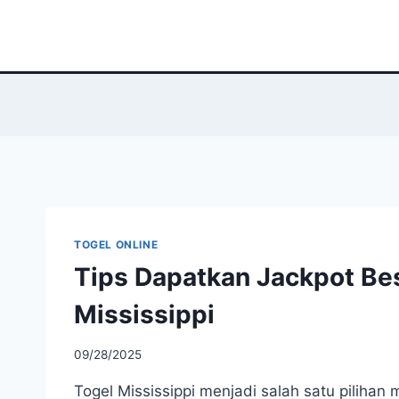
Skip
to
content
TOGEL ONLINE
Tips Dapatkan Jackpot Be
Mississippi
09/28/2025
Togel Mississippi menjadi salah satu pilihan