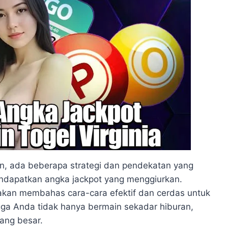
n, ada beberapa strategi dan pendekatan yang
ndapatkan angka jackpot yang menggiurkan.
kan membahas cara-cara efektif dan cerdas untuk
ngga Anda tidak hanya bermain sekadar hiburan,
nang besar.