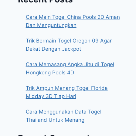
Cara Main Togel China Pools 2D Aman
Dan Menguntungkan
Trik Bermain Togel Oregon 09 Agar
Dekat Dengan Jackpot
Cara Memasang Angka Jitu di Togel
Hongkong Pools 4D
Trik Ampuh Menang Togel Florida
Midday 3D Tiap Hari
Cara Menggunakan Data Togel
Thailand Untuk Menang