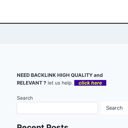
NEED BACKLINK HIGH QUALITY and
RELEVANT ?
let us help.
click here
Search
Search
Recent Posts