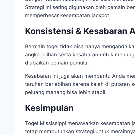
Strategi ini sering digunakan oleh pemain b
memperbesar kesempatan jackpot.
Konsistensi & Kesabaran A
Bermain togel tidak bisa hanya mengandalk
angka pilihan serta kesabaran untuk menunggu
diabaikan pemain pemula.
Kesabaran ini juga akan membantu Anda me
taruhan berlebihan karena kalah di putaran s
peluang menang bisa lebih stabil.
Kesimpulan
Togel Mississippi menawarkan kesempatan j
tetap membutuhkan strategi untuk meraihny