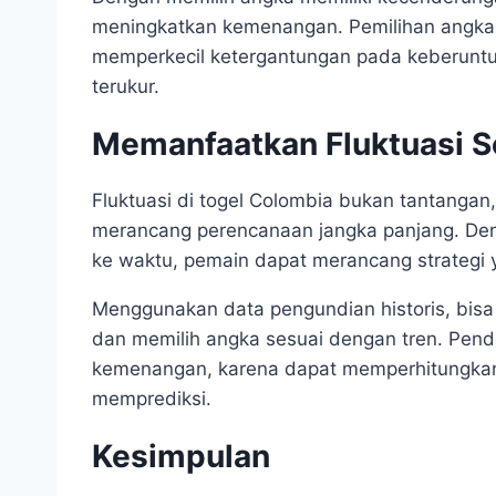
meningkatkan kemenangan. Pemilihan angka c
memperkecil ketergantungan pada keberuntu
terukur.
Memanfaatkan Fluktuasi 
Fluktuasi di togel Colombia bukan tantanga
merancang perencanaan jangka panjang. Den
ke waktu, pemain dapat merancang strategi 
Menggunakan data pengundian historis, bisa m
dan memilih angka sesuai dengan tren. Pend
kemenangan, karena dapat memperhitungkan 
memprediksi.
Kesimpulan