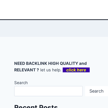
NEED BACKLINK HIGH QUALITY and
RELEVANT ?
let us help.
click here
Search
Search
Recent Posts