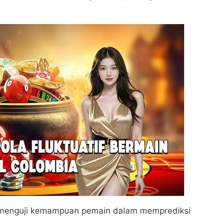
 menguji kemampuan pemain dalam memprediksi