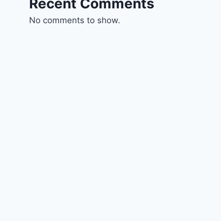
Recent Comments
No comments to show.