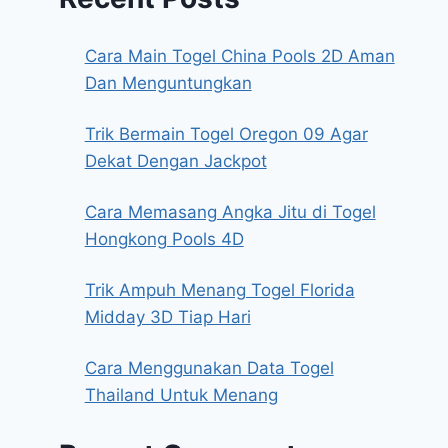
Cara Main Togel China Pools 2D Aman
Dan Menguntungkan
Trik Bermain Togel Oregon 09 Agar
Dekat Dengan Jackpot
Cara Memasang Angka Jitu di Togel
Hongkong Pools 4D
Trik Ampuh Menang Togel Florida
Midday 3D Tiap Hari
Cara Menggunakan Data Togel
Thailand Untuk Menang