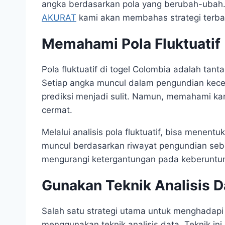
angka berdasarkan pola yang berubah-ubah. 
AKURAT
kami akan membahas strategi terbai
Memahami Pola Fluktuatif
Pola fluktuatif di togel Colombia adalah ta
Setiap angka muncul dalam pengundian kec
prediksi menjadi sulit. Namun, memahami kara
cermat.
Melalui analisis pola fluktuatif, bisa menent
muncul berdasarkan riwayat pengundian sebel
mengurangi ketergantungan pada keberuntung
Gunakan Teknik Analisis D
Salah satu strategi utama untuk menghadapi 
menggunakan teknik analisis data. Teknik in