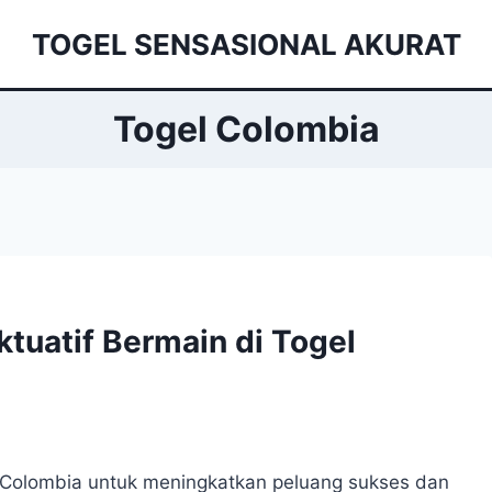
TOGEL SENSASIONAL AKURAT
Togel Colombia
ktuatif Bermain di Togel
gel Colombia untuk meningkatkan peluang sukses dan