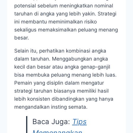
potensial sebelum meningkatkan nominal
taruhan di angka yang lebih yakin. Strategi
ini membantu meminimalkan risiko
sekaligus memaksimalkan peluang menang
besar.
Selain itu, perhatikan kombinasi angka
dalam taruhan. Menggabungkan angka
kecil dan besar atau angka genap-ganjil
bisa membuka peluang menang lebih luas.
Pemain yang disiplin dalam mengatur
strategi taruhan biasanya memiliki hasil
lebih konsisten dibandingkan yang hanya
mengandalkan insting semata.
Baca Juga:
Tips
Memenangkan