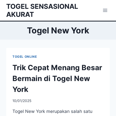
Skip
TOGEL SENSASIONAL
to
AKURAT
content
Togel New York
TOGEL ONLINE
Trik Cepat Menang Besar
Bermain di Togel New
York
10/01/2025
Togel New York merupakan salah satu