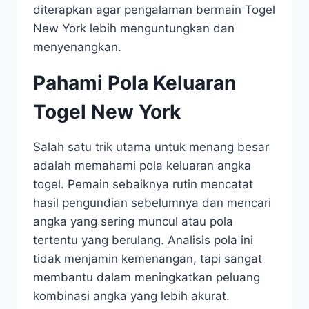
diterapkan agar pengalaman bermain Togel
New York lebih menguntungkan dan
menyenangkan.
Pahami Pola Keluaran
Togel New York
Salah satu trik utama untuk menang besar
adalah memahami pola keluaran angka
togel. Pemain sebaiknya rutin mencatat
hasil pengundian sebelumnya dan mencari
angka yang sering muncul atau pola
tertentu yang berulang. Analisis pola ini
tidak menjamin kemenangan, tapi sangat
membantu dalam meningkatkan peluang
kombinasi angka yang lebih akurat.