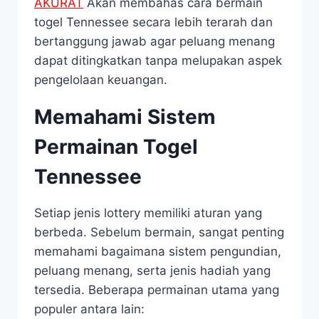
AKURAT
Akan membahas cara bermain
togel Tennessee secara lebih terarah dan
bertanggung jawab agar peluang menang
dapat ditingkatkan tanpa melupakan aspek
pengelolaan keuangan.
Memahami Sistem
Permainan Togel
Tennessee
Setiap jenis lottery memiliki aturan yang
berbeda. Sebelum bermain, sangat penting
memahami bagaimana sistem pengundian,
peluang menang, serta jenis hadiah yang
tersedia. Beberapa permainan utama yang
populer antara lain: