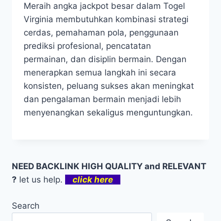
Meraih angka jackpot besar dalam Togel
Virginia membutuhkan kombinasi strategi
cerdas, pemahaman pola, penggunaan
prediksi profesional, pencatatan
permainan, dan disiplin bermain. Dengan
menerapkan semua langkah ini secara
konsisten, peluang sukses akan meningkat
dan pengalaman bermain menjadi lebih
menyenangkan sekaligus menguntungkan.
NEED BACKLINK HIGH QUALITY and RELEVANT
?
let us help.
click here
Search