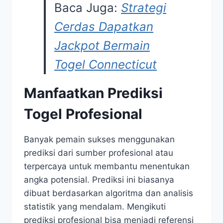
Baca Juga:
Strategi
Cerdas Dapatkan
Jackpot Bermain
Togel Connecticut
Manfaatkan Prediksi
Togel Profesional
Banyak pemain sukses menggunakan
prediksi dari sumber profesional atau
terpercaya untuk membantu menentukan
angka potensial. Prediksi ini biasanya
dibuat berdasarkan algoritma dan analisis
statistik yang mendalam. Mengikuti
prediksi profesional bisa menjadi referensi