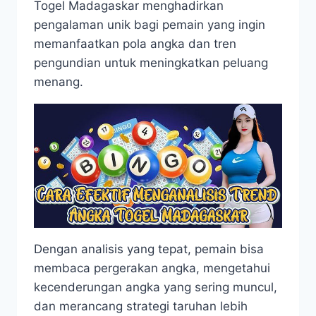
Togel Madagaskar menghadirkan
pengalaman unik bagi pemain yang ingin
memanfaatkan pola angka dan tren
pengundian untuk meningkatkan peluang
menang.
Dengan analisis yang tepat, pemain bisa
membaca pergerakan angka, mengetahui
kecenderungan angka yang sering muncul,
dan merancang strategi taruhan lebih