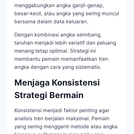
menggabungkan angka ganjil-genap,
besar-kecil, atau angka yang sering muncul
bersama dalam data keluaran.
Dengan kombinasi angka seimbang,
taruhan menjadi lebih variatif dan peluang
menang tetap optimal. Strategi ini
membantu pemain memanfaatkan tren
angka dengan cara yang sistematis.
Menjaga Konsistensi
Strategi Bermain
Konsistensi menjadi faktor penting agar
analisis tren berjalan maksimal. Pemain
yang sering mengganti metode atau angka