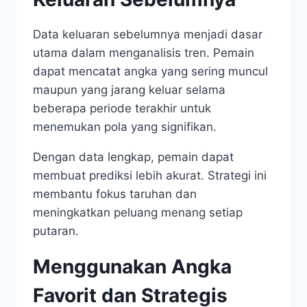
Data keluaran sebelumnya menjadi dasar
utama dalam menganalisis tren. Pemain
dapat mencatat angka yang sering muncul
maupun yang jarang keluar selama
beberapa periode terakhir untuk
menemukan pola yang signifikan.
Dengan data lengkap, pemain dapat
membuat prediksi lebih akurat. Strategi ini
membantu fokus taruhan dan
meningkatkan peluang menang setiap
putaran.
Menggunakan Angka
Favorit dan Strategis