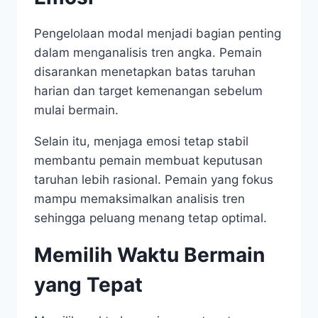
Pengelolaan modal menjadi bagian penting
dalam menganalisis tren angka. Pemain
disarankan menetapkan batas taruhan
harian dan target kemenangan sebelum
mulai bermain.
Selain itu, menjaga emosi tetap stabil
membantu pemain membuat keputusan
taruhan lebih rasional. Pemain yang fokus
mampu memaksimalkan analisis tren
sehingga peluang menang tetap optimal.
Memilih Waktu Bermain
yang Tepat