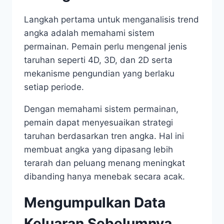
Langkah pertama untuk menganalisis trend
angka adalah memahami sistem
permainan. Pemain perlu mengenal jenis
taruhan seperti 4D, 3D, dan 2D serta
mekanisme pengundian yang berlaku
setiap periode.
Dengan memahami sistem permainan,
pemain dapat menyesuaikan strategi
taruhan berdasarkan tren angka. Hal ini
membuat angka yang dipasang lebih
terarah dan peluang menang meningkat
dibanding hanya menebak secara acak.
Mengumpulkan Data
Keluaran Sebelumnya