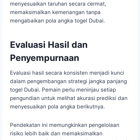
menyesuaikan taruhan secara cermat,
memaksimalkan kemenangan tanpa
mengabaikan pola angka togel Dubai.
Evaluasi Hasil dan
Penyempurnaan
Evaluasi hasil secara konsisten menjadi kunci
dalam pengembangan strategi jangka panjang
togel Dubai. Pemain perlu meninjau setiap
pengundian untuk melihat akurasi prediksi dan
menyesuaikan pola angka berikutnya.
Pendekatan ini memungkinkan pengelolaan
risiko lebih baik dan memaksimalkan