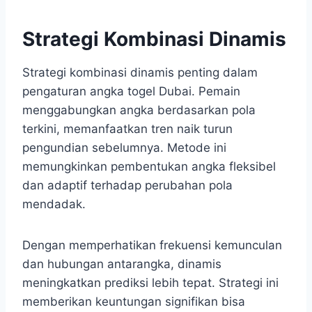
Strategi Kombinasi Dinamis
Strategi kombinasi dinamis penting dalam
pengaturan angka togel Dubai. Pemain
menggabungkan angka berdasarkan pola
terkini, memanfaatkan tren naik turun
pengundian sebelumnya. Metode ini
memungkinkan pembentukan angka fleksibel
dan adaptif terhadap perubahan pola
mendadak.
Dengan memperhatikan frekuensi kemunculan
dan hubungan antarangka, dinamis
meningkatkan prediksi lebih tepat. Strategi ini
memberikan keuntungan signifikan bisa