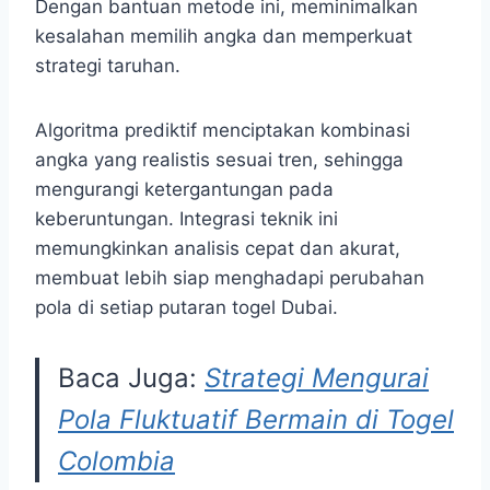
Dengan bantuan metode ini, meminimalkan
kesalahan memilih angka dan memperkuat
strategi taruhan.
Algoritma prediktif menciptakan kombinasi
angka yang realistis sesuai tren, sehingga
mengurangi ketergantungan pada
keberuntungan. Integrasi teknik ini
memungkinkan analisis cepat dan akurat,
membuat lebih siap menghadapi perubahan
pola di setiap putaran togel Dubai.
Baca Juga:
Strategi Mengurai
Pola Fluktuatif Bermain di Togel
Colombia