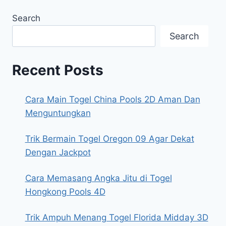
Search
Search
Recent Posts
Cara Main Togel China Pools 2D Aman Dan
Menguntungkan
Trik Bermain Togel Oregon 09 Agar Dekat
Dengan Jackpot
Cara Memasang Angka Jitu di Togel
Hongkong Pools 4D
Trik Ampuh Menang Togel Florida Midday 3D