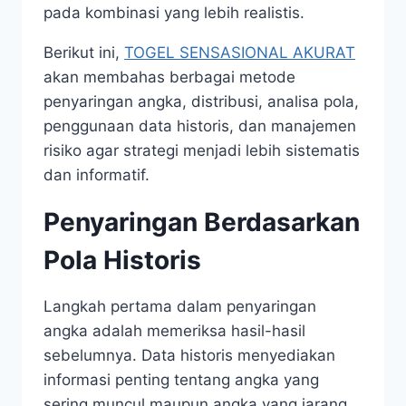
pada kombinasi yang lebih realistis.
Berikut ini,
TOGEL SENSASIONAL AKURAT
akan membahas berbagai metode
penyaringan angka, distribusi, analisa pola,
penggunaan data historis, dan manajemen
risiko agar strategi menjadi lebih sistematis
dan informatif.
Penyaringan Berdasarkan
Pola Historis
Langkah pertama dalam penyaringan
angka adalah memeriksa hasil-hasil
sebelumnya. Data historis menyediakan
informasi penting tentang angka yang
sering muncul maupun angka yang jarang