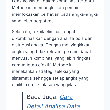
tidak konsisten dalam kombinasi tertentu.
Metode ini memungkinkan pemain
memfokuskan perhatian pada angka-angka
yang lebih berpotensi.
Selain itu, teknik eliminasi dapat
dikombinasikan dengan analisa pola dan
distribusi angka. Dengan menyingkirkan
angka yang tidak relevan, pemain dapat
menyusun kombinasi yang lebih ringkas
namun tetap efektif. Metode ini
menekankan strategi seleksi yang
sistematis sehingga setiap angka yang
dipilih memiliki alasan yang jelas.
Baca Juga:
Cara
Detail Analisa Data