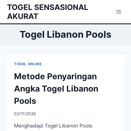
Skip
TOGEL SENSASIONAL
to
AKURAT
content
Togel Libanon Pools
TOGEL ONLINE
Metode Penyaringan
Angka Togel Libanon
Pools
02/17/2026
Menghadapi Togel Libanon Pools