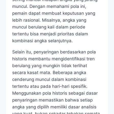
muncul. Dengan memahami pola ini,
pemain dapat membuat keputusan yang
lebih rasional. Misalnya, angka yang
muncul berulang kali dalam periode
tertentu bisa menjadi prioritas dalam
kombinasi angka selanjutnya.
Selain itu, penyaringan berdasarkan pola
historis membantu mengidentifikasi tren
berulang yang mungkin tidak terlihat
secara kasat mata. Beberapa angka
cenderung muncul dalam kombinasi
tertentu atau pada hari-hari spesifik.
Menggunakan pola historis sebagai dasar
penyaringan memastikan bahwa setiap
angka yang dipilih memiliki dasar analisis
yang kuat, bukan sekadar tebakan semata.