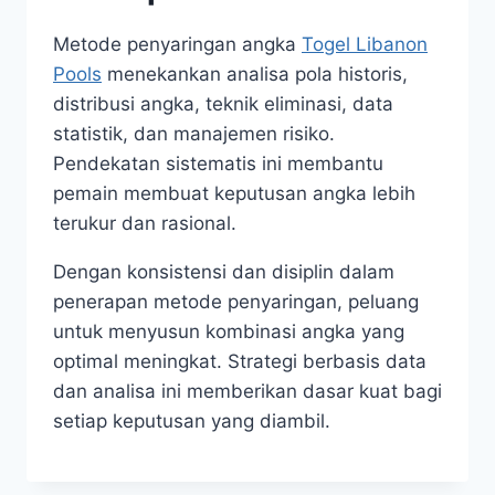
Metode penyaringan angka
Togel Libanon
Pools
menekankan analisa pola historis,
distribusi angka, teknik eliminasi, data
statistik, dan manajemen risiko.
Pendekatan sistematis ini membantu
pemain membuat keputusan angka lebih
terukur dan rasional.
Dengan konsistensi dan disiplin dalam
penerapan metode penyaringan, peluang
untuk menyusun kombinasi angka yang
optimal meningkat. Strategi berbasis data
dan analisa ini memberikan dasar kuat bagi
setiap keputusan yang diambil.