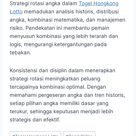
Strategi rotasi angka dalam
Togel Hongkong
Lotto
memadukan analisis historis, distribusi
angka, kombinasi matematika, dan manajemen
risiko. Pendekatan ini membantu pemain
menyusun kombinasi yang lebih terarah dan
logis, mengurangi ketergantungan pada
tebakan.
Konsistensi dan disiplin dalam menerapkan
strategi rotasi meningkatkan peluang
tercapainya kombinasi optimal. Dengan
memahami pergeseran angka dan tren historis,
setiap pilihan angka memiliki dasar yang
terukur, sehingga keputusan menjadi lebih
strategis dan efektif.
Post