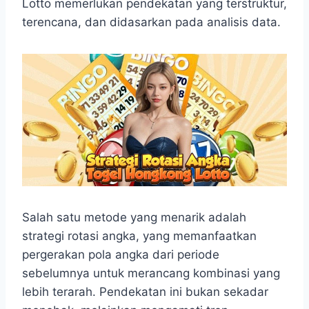
Lotto memerlukan pendekatan yang terstruktur,
s
b
e
g
e
e
terencana, dan didasarkan pada analisis data.
A
o
n
r
p
o
g
a
p
k
e
m
r
Salah satu metode yang menarik adalah
strategi rotasi angka, yang memanfaatkan
pergerakan pola angka dari periode
sebelumnya untuk merancang kombinasi yang
lebih terarah. Pendekatan ini bukan sekadar