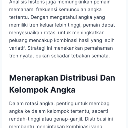
Analisis historis juga memungkinkan pemain
memahami frekuensi kemunculan angka
tertentu. Dengan mengetahui angka yang
memiliki tren keluar lebih tinggi, pemain dapat
menyesuaikan rotasi untuk meningkatkan
peluang mencakup kombinasi hasil yang lebih
variatif. Strategi ini menekankan pemahaman
tren nyata, bukan sekadar tebakan semata.
Menerapkan Distribusi Dan
Kelompok Angka
Dalam rotasi angka, penting untuk membagi
angka ke dalam kelompok tertentu, seperti
rendah-tinggi atau genap-ganjil. Distribusi ini
membantu menciptakan kombinasi yang