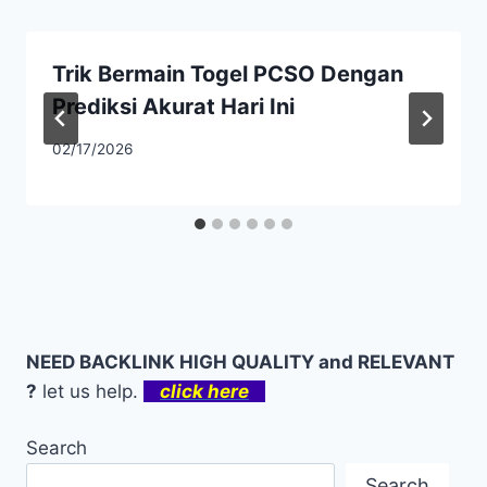
Trik Bermain Togel PCSO Dengan
Prediksi Akurat Hari Ini
02/17/2026
NEED BACKLINK HIGH QUALITY and RELEVANT
?
let us help.
click here
Search
Search