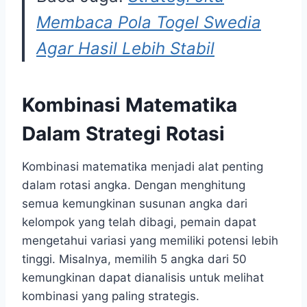
Membaca Pola Togel Swedia
Agar Hasil Lebih Stabil
Kombinasi Matematika
Dalam Strategi Rotasi
Kombinasi matematika menjadi alat penting
dalam rotasi angka. Dengan menghitung
semua kemungkinan susunan angka dari
kelompok yang telah dibagi, pemain dapat
mengetahui variasi yang memiliki potensi lebih
tinggi. Misalnya, memilih 5 angka dari 50
kemungkinan dapat dianalisis untuk melihat
kombinasi yang paling strategis.